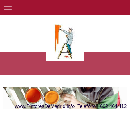
www.PintoresDeMadrid.info Telefóno : 602 464 412