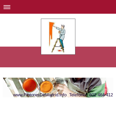
www.PintoresDeMadrid.info Telefóno : 602 464 412