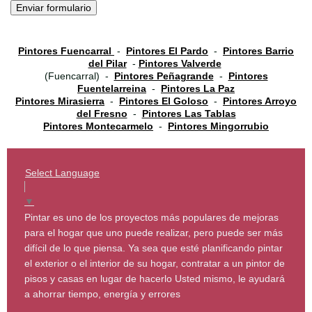
Pintores Fuencarral
-
Pintores El Pardo
-
Pintores Barrio
del Pilar
-
Pintores Valverde
(Fuencarral) -
Pintores Peñagrande
-
Pintores
Fuentelarreina
-
Pintores La Paz
Pintores Mirasierra
-
Pintores El Goloso
-
Pintores Arroyo
del Fresno
-
Pintores Las Tablas
Pintores Montecarmelo
-
Pintores Mingorrubio
Select Language
▼
Pintar es uno de los proyectos más populares de mejoras
para el hogar que uno puede realizar, pero puede ser más
difícil de lo que piensa. Ya sea que esté planificando pintar
el exterior o el interior de su hogar, contratar a un pintor de
pisos y casas en lugar de hacerlo Usted mismo, le ayudará
a ahorrar tiempo, energía y errores