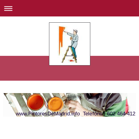
www.PintoresDeMadrid.info Telefóno : 602 464 412