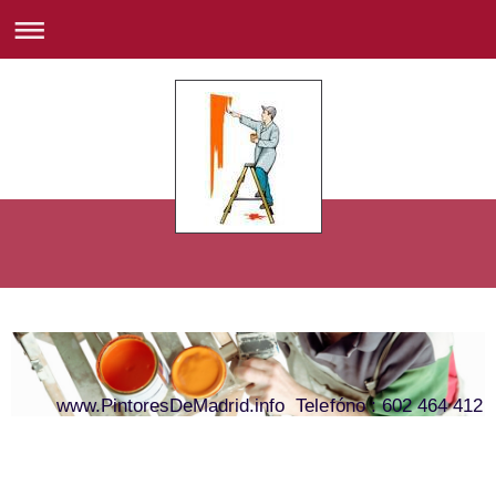
www.PintoresDeMadrid.info Telefóno : 602 464 412