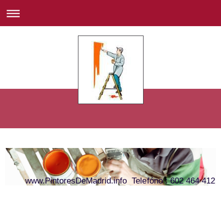
www.PintoresDeMadrid.info Telefóno : 602 464 412