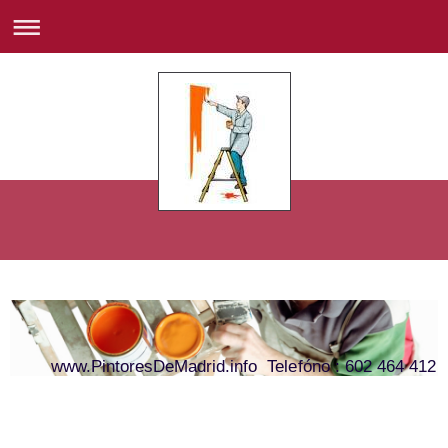
www.PintoresDeMadrid.info Telefóno : 602 464 412