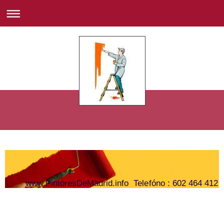
www.PintoresDeMadrid.info Telefóno : 602 464 412