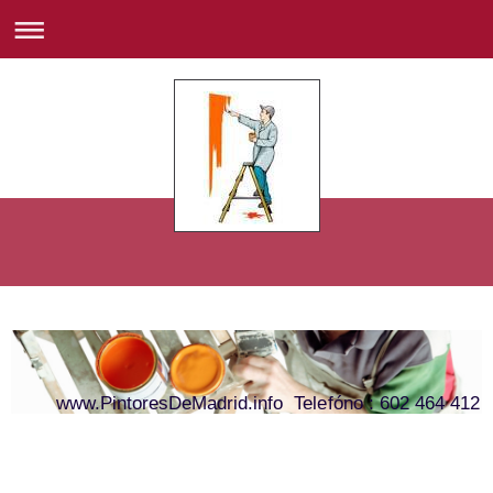
www.PintoresDeMadrid.info Telefóno : 602 464 412