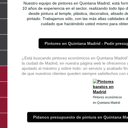
Nuestro equipo de pintores en Quintana Madrid, está fo
10 años de experiencia en el sector, realizando todo tipo 
desde pintura al temple, plástica, decorativa, alisado 
pintado. Trabajamos sólo, con las más altas calidades
cuidado que haciéndolo usted mismo para obten
Pintores en Quintana Madrid - Pedir pres
l
¿Está buscando pintores económicos en Quintana Madrid? 
la ciudad de Madrid, en nuestra página web le ofrecemos u
ajustado al máximo y sobre todo; un servicio y acabado fina
de que nuestros clientes queden siempre satisfechos con el
Pintores económicos
en Quintana Madrid
Pidanos presupuesto de pintura en Quintana Ma