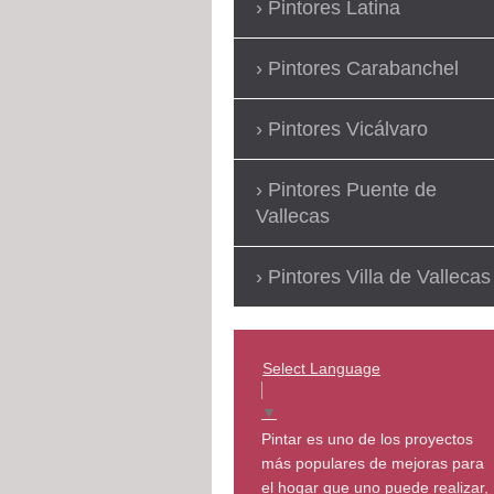
Pintores Latina
Pintores Carabanchel
Pintores Vicálvaro
Pintores Puente de
Vallecas
Pintores Villa de Vallecas
Select Language
▼
Pintar es uno de los proyectos
más populares de mejoras para
el hogar que uno puede realizar,