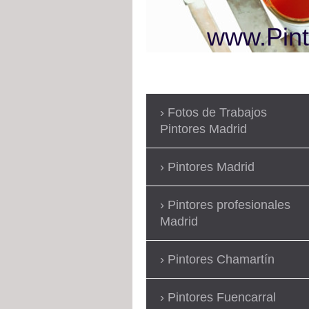
www.Pint
Fotos de Trabajos
Pintores Madrid
Pintores Madrid
Pintores profesionales
Madrid
Pintores Chamartín
Pintores Fuencarral