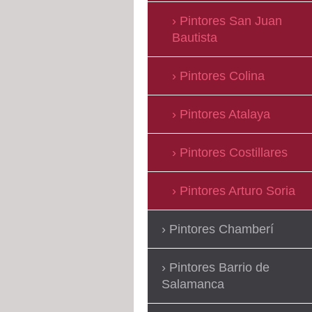
Pintores San Juan
Bautista
Pintores Colina
Pintores Atalaya
Pintores Costillares
Pintores Arturo Soria
Pintores Chamberí
Pintores Barrio de
Salamanca