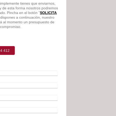
Simplemente tienes que enviarnos,
 y de esta forma nosotros podremos
ado. Pincha en el botón "
SOLICITA
ue dispones a continuación, nuestro
ará al momento un presupuesto de
n compromiso.
64 412