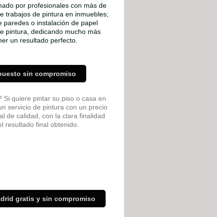
rmado por profesionales con más de
de trabajos de pintura en inmuebles;
de paredes o instalación de papel
 de pintura, dedicando mucho más
er un resultado perfecto.
upuesto sin compromiso
Si quiere pintar su piso o casa en
n servicio de pintura con un precio
l de calidad, con la clara finalidad
 resultado final obtenido.
drid gratis y sin compromiso