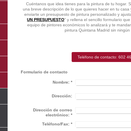
Cuéntanos que idea tienes para la pintura de tu hogar. 
una breve descripción de lo que quieres hacer en tu casa
enviarte un presupuesto de pintura personalizado y ajust
UN PRESUPUESTO
" y rellena el sencillo formulario q
equipo de pintores económicos lo analizará y te mand
pintura Quintana Madrid sin ningú
Teléfono de contacto: 602 4
Formulario de contacto
Nombre:
*
Dirección:
Dirección de correo
electrónico:
*
Teléfono/Fax:
*