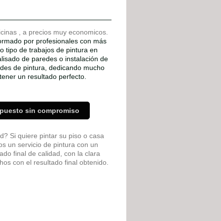
ficinas , a precios muy economicos.
formado por profesionales con más
o tipo de trabajos de pintura en
alisado de paredes o instalación de
dades de pintura, dedicando mucho
ener un resultado perfecto.
supuesto sin compromiso
 Si quiere pintar su piso o casa
s un servicio de pintura con un
do final de calidad, con la clara
os con el resultado final obtenido.