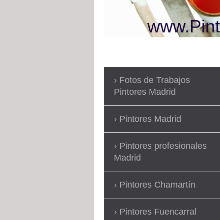
www.Pint
Fotos de Trabajos
Pintores Madrid
Pintores Madrid
Pintores profesionales
Madrid
Pintores Chamartín
Pintores Fuencarral