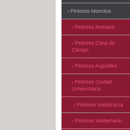
Pintores Moncloa
Pintores Aravaca
Pintores Casa de
Campo
Pintores Argüelles
Pintores Ciudad
Universitaria
Pintores Valdezarza
Pintores Valdemarín