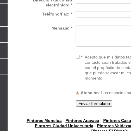
electrónico:
*
Teléfono/Fax:
*
Mensaje:
*
*
Acepto que mis datos faci
contacto sean tratados electr
con el propósito de cont
que puedo revocar mi co
momento.
Atención
: Los espacios 
Pintores Moncloa
-
Pintores Aravaca
-
Pintores Cas
Pintores Ciudad Universitaria
-
Pintores Valdeza
Pintores El Plantío