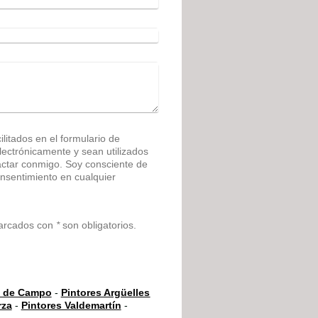
litados en el formulario de
ónicamente y sean utilizados
actar conmigo. Soy consciente de
nsentimiento en cualquier
marcados con
*
son obligatorios.
a de Campo
-
Pintores Argüelles
rza
-
Pintores Valdemartín
-