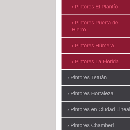
Pintores El Plantío
Pintores Puerta de
Hierro
Pintores Húmera
Pintores La Florida
Pintores Tetuán
Pintores Hortaleza
Pintores en Ciudad Linea
Pintores Chamberí