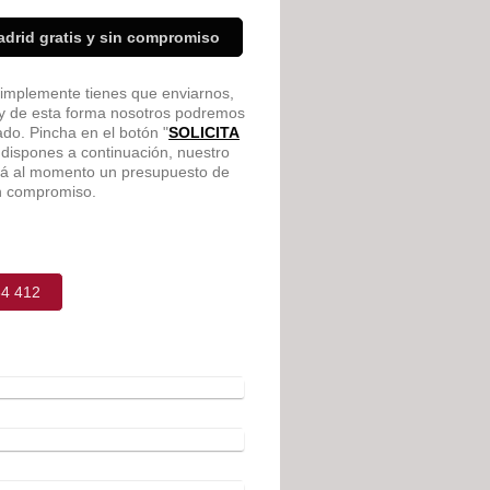
adrid gratis y sin compromiso
Simplemente tienes que enviarnos,
 y de esta forma nosotros podremos
ado. Pincha en el botón "
SOLICITA
ue dispones a continuación, nuestro
ará al momento un presupuesto de
ún compromiso.
64 412