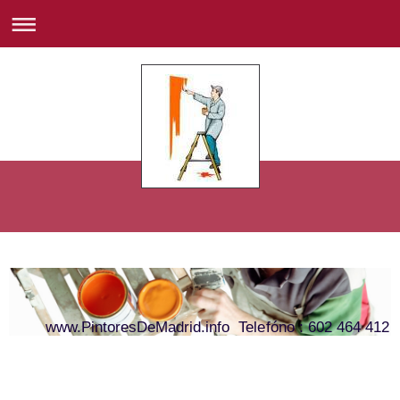
www.PintoresDeMadrid.info Telefóno : 602 464 412