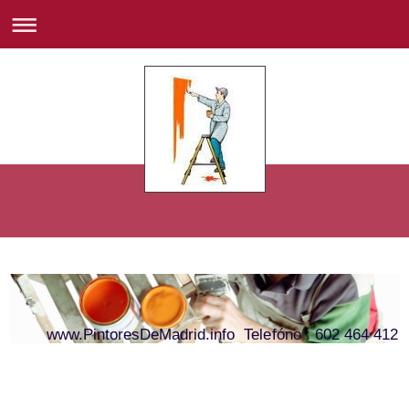
www.PintoresDeMadrid.info Telefóno : 602 464 412