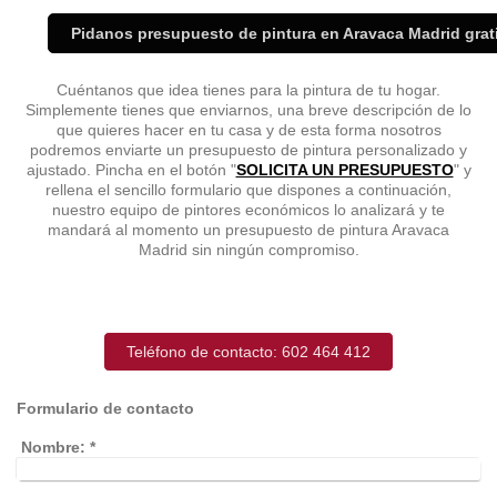
Pidanos presupuesto de pintura en Aravaca Madrid grat
Cuéntanos que idea tienes para la pintura de tu hogar.
Simplemente tienes que enviarnos, una breve descripción de lo
que quieres hacer en tu casa y de esta forma nosotros
podremos enviarte un presupuesto de pintura personalizado y
ajustado. Pincha en el botón "
SOLICITA UN PRESUPUESTO
" y
rellena el sencillo formulario que dispones a continuación,
nuestro equipo de pintores económicos lo analizará y te
mandará al momento un presupuesto de pintura Aravaca
Madrid sin ningún compromiso.
Teléfono de contacto: 602 464 412
Formulario de contacto
Nombre:
*