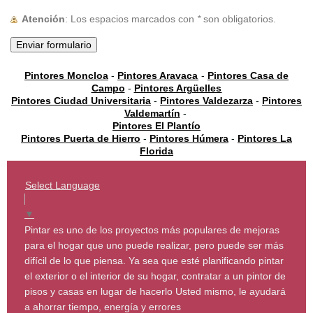
Atención
: Los espacios marcados con
*
son obligatorios.
Pintores Moncloa
-
Pintores Aravaca
-
Pintores Casa de
Campo
-
Pintores Argüelles
Pintores Ciudad Universitaria
-
Pintores Valdezarza
-
Pintores
Valdemartín
-
Pintores El Plantío
Pintores Puerta de Hierro
-
Pintores Húmera
-
Pintores La
Florida
Select Language
▼
Pintar es uno de los proyectos más populares de mejoras
para el hogar que uno puede realizar, pero puede ser más
difícil de lo que piensa. Ya sea que esté planificando pintar
el exterior o el interior de su hogar, contratar a un pintor de
pisos y casas en lugar de hacerlo Usted mismo, le ayudará
a ahorrar tiempo, energía y errores