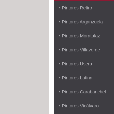
Pintores Retiro
Pintores Arganzuela
Pintores Moratalaz
Pintores Villaverde
Pintores Usera
Pintores Latina
Pintores Carabanchel
Pintores Vicálvaro