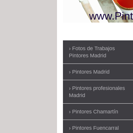
www.Pint
Fotos de Trabajos
Pintores Madrid
Pintores Madrid
Pintores profesionales
Madrid
Pintores Chamartín
Pintores Fuencarral