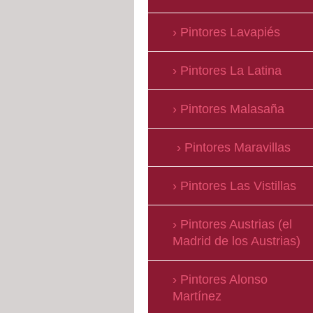
Pintores Lavapiés
Pintores La Latina
Pintores Malasaña
Pintores Maravillas
Pintores Las Vistillas
Pintores Austrias (el
Madrid de los Austrias)
Pintores Alonso
Martínez