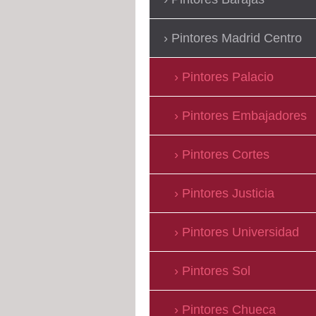
Pintores Madrid Centro
Pintores Palacio
Pintores Embajadores
Pintores Cortes
Pintores Justicia
Pintores Universidad
Pintores Sol
Pintores Chueca