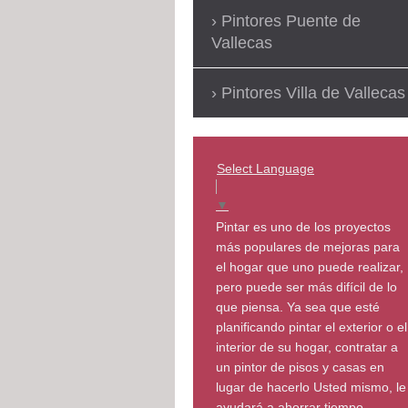
Pintores Puente de
Vallecas
Pintores Villa de Vallecas
Select Language
▼
Pintar es uno de los proyectos
más populares de mejoras para
el hogar que uno puede realizar,
pero puede ser más difícil de lo
que piensa. Ya sea que esté
planificando pintar el exterior o el
interior de su hogar, contratar a
un pintor de pisos y casas en
lugar de hacerlo Usted mismo, le
ayudará a ahorrar tiempo,