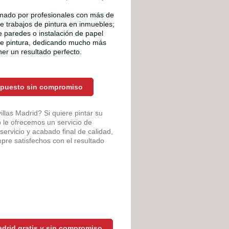
rmado por profesionales con más de
de trabajos de pintura en inmuebles;
de paredes o instalación de papel
 de pintura, dedicando mucho más
er un resultado perfecto.
supuesto sin compromiso
llas Madrid? Si quiere pintar su
 le ofrecemos un servicio de
servicio y acabado final de calidad,
mpre satisfechos con el resultado
drid gratis y sin compromiso