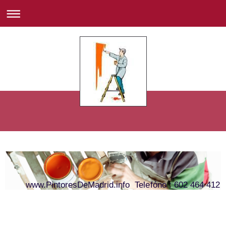
www.PintoresDeMadrid.info Telefóno : 602 464 412