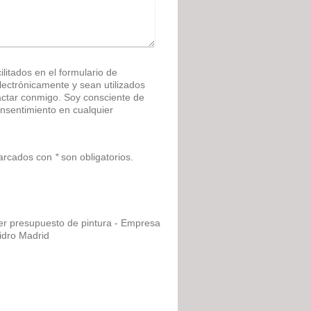
litados en el formulario de
ónicamente y sean utilizados
actar conmigo. Soy consciente de
nsentimiento en cualquier
marcados con
*
son obligatorios.
er presupuesto de pintura - Empresa
idro Madrid