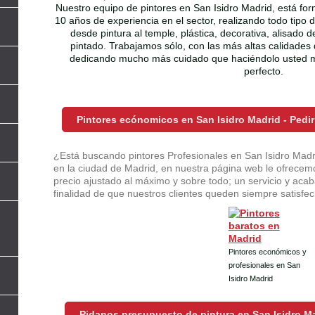
Nuestro equipo de pintores en San Isidro Madrid, está fo
10 años de experiencia en el sector, realizando todo tipo 
desde pintura al temple, plástica, decorativa, alisado 
pintado. Trabajamos sólo, con las más altas calidades 
dedicando mucho más cuidado que haciéndolo usted m
perfecto.
Pintores ecónomicos en San Isidro Madrid - Ped
l
¿Está buscando pintores Profesionales en San Isidro Madri
en la ciudad de Madrid, en nuestra página web le ofrecemo
precio ajustado al máximo y sobre todo; un servicio y acaba
finalidad de que nuestros clientes queden siempre satisfech
Pintores económicos y
profesionales en San
Isidro Madrid
Pidanos presupuesto de pintura en San Isidro Ma