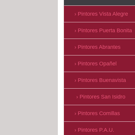
Pintores Vista Alegre
Pintores Puerta Bonita
Pintores Abrantes
Pintores Opañel
Pintores Buenavista
Pintores San Isidro
Pintores Comillas
Pintores P.A.U.