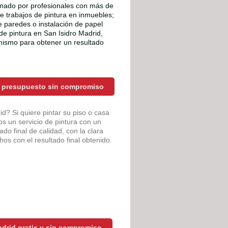
rmado por profesionales con más de
de trabajos de pintura en inmuebles;
de paredes o instalación de papel
de pintura en San Isidro Madrid,
ismo para obtener un resultado
ir presupuesto sin compromiso
d? Si quiere pintar su piso o casa
s un servicio de pintura con un
do final de calidad, con la clara
os con el resultado final obtenido.
drid gratis y sin compromiso