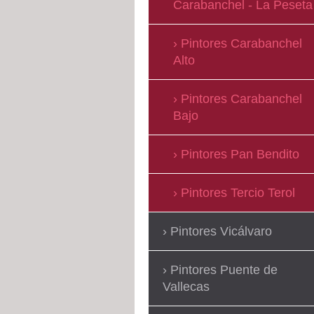
Carabanchel - La Peseta
Pintores Carabanchel
Alto
Pintores Carabanchel
Bajo
Pintores Pan Bendito
Pintores Tercio Terol
Pintores Vicálvaro
Pintores Puente de
Vallecas