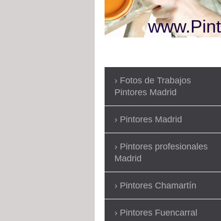
www.Pint
Fotos de Trabajos
Pintores Madrid
Pintores Madrid
Pintores profesionales
Madrid
Pintores Chamartín
Pintores Fuencarral