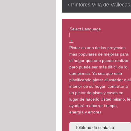
Pintores Villa de Vallecas
Select Language
▼
Pintar es uno de los proyectos
más populares de mejoras para
el hogar que uno puede realizar,
pero puede ser más difícil de lo
que piensa. Ya sea que esté
planificando pintar el exterior o el
interior de su hogar, contratar a
un pintor de pisos y casas en
lugar de hacerlo Usted mismo, le
ayudará a ahorrar tiempo,
energía y errores
Teléfono de contacto