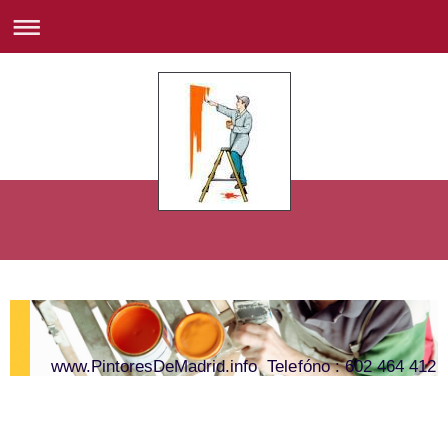
www.PintoresDeMadrid.info Telefóno : 602 464 412