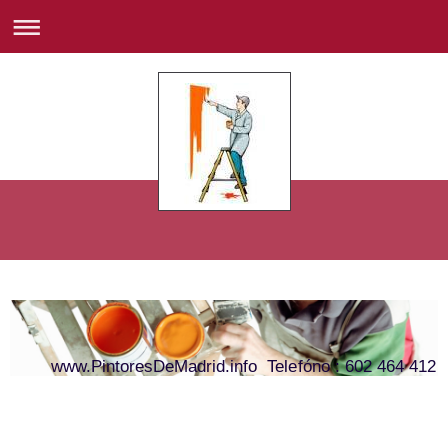
www.PintoresDeMadrid.info Telefóno : 602 464 412