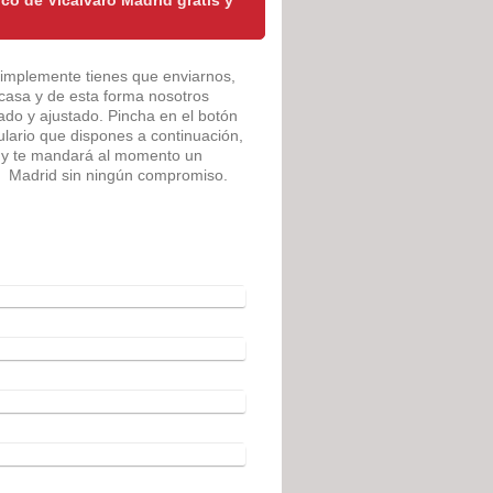
Simplemente tienes que enviarnos,
 casa y de esta forma nosotros
do y ajustado. Pincha en el botón
rmulario que dispones a continuación,
á y te mandará al momento un
ro Madrid sin ningún compromiso.