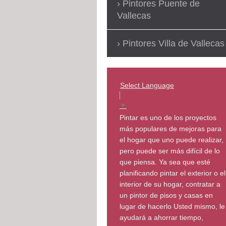
Pintores Puente de
Vallecas
Pintores Villa de Vallecas
Select Language
▼
Pintar es uno de los proyectos
más populares de mejoras para
el hogar que uno puede realizar,
pero puede ser más difícil de lo
que piensa. Ya sea que esté
planificando pintar el exterior o el
interior de su hogar, contratar a
un pintor de pisos y casas en
lugar de hacerlo Usted mismo, le
ayudará a ahorrar tiempo,