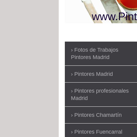
www.Pint
Fotos de Trabajos
Pintores Madrid
Pintores Madrid
Pintores profesionales
Madrid
Pintores Chamartín
Pintores Fuencarral