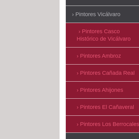
Pintores Vicálvaro
Pintores Casco
Histórico de Vicálvaro
Pintores Ambroz
Pintores Cañada Real
Pintores Ahijones
Pintores El Cañaveral
Pintores Los Berrocale