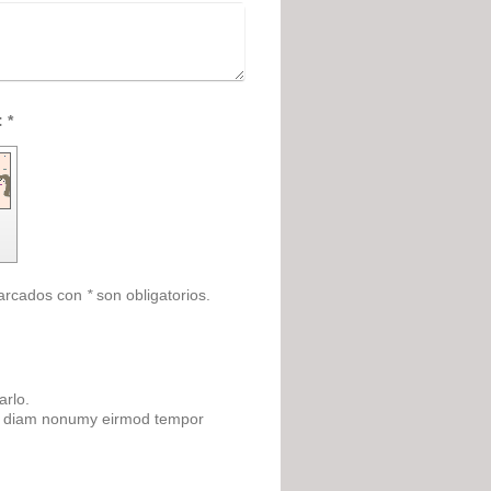
Captcha (código antispam): *
marcados con
*
son obligatorios.
arlo.
sed diam nonumy eirmod tempor