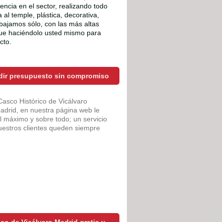
ncia en el sector, realizando todo
 al temple, plástica, decorativa,
abajamos sólo, con las más altas
ue haciéndolo usted mismo para
cto.
edir presupuesto sin compromiso
asco Histórico de Vicálvaro
Madrid, en nuestra página web le
l máximo y sobre todo; un servicio
nuestros clientes queden siempre
co de Vicálvaro Madrid gratis y