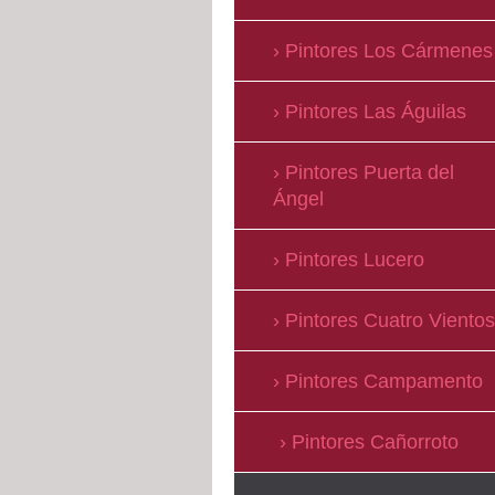
Pintores Los Cármenes
Pintores Las Águilas
Pintores Puerta del
Ángel
Pintores Lucero
Pintores Cuatro Vientos
Pintores Campamento
Pintores Cañorroto