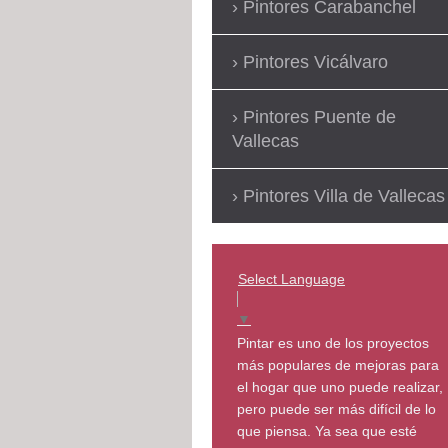
Pintores Carabanchel
Pintores Vicálvaro
Pintores Puente de
Vallecas
Pintores Villa de Vallecas
Select Language
▼
Pintar es uno de los proyectos
más populares de mejoras para
el hogar que uno puede realizar,
pero puede ser más difícil de lo
que piensa. Ya sea que esté