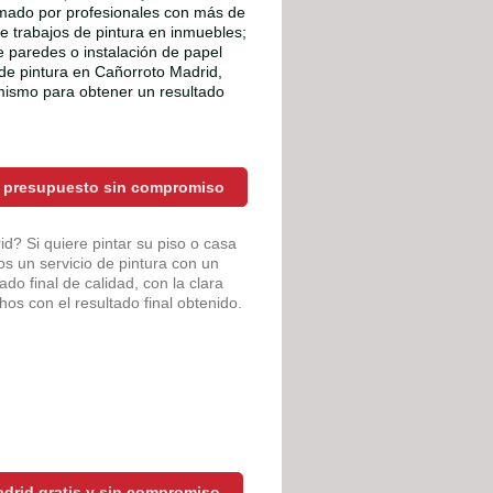
rmado por profesionales con más de
de trabajos de pintura en inmuebles;
de paredes o instalación de papel
 de pintura en Cañorroto Madrid,
ismo para obtener un resultado
r presupuesto sin compromiso
? Si quiere pintar su piso o casa
s un servicio de pintura con un
do final de calidad, con la clara
os con el resultado final obtenido.
drid gratis y sin compromiso