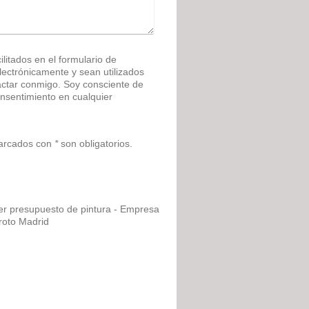
litados en el formulario de
ónicamente y sean utilizados
actar conmigo. Soy consciente de
nsentimiento en cualquier
marcados con
*
son obligatorios.
er presupuesto de pintura - Empresa
roto Madrid