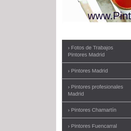
www.Pint
Fotos de Trabajos
Pintores Madrid
Pintores Madrid
Pintores profesionales
Madrid
Pintores Chamartín
Pintores Fuencarral