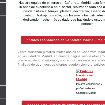
Nuestro equipo de pintores en Cañorroto Madrid, está fo
10 años de experiencia en el sector, realizando todo tipo 
desde pintura al temple, plástica, decorativa, alisado 
pintado. Trabajamos sólo, con las más altas calidades
dedicando mucho más cuidado que haciéndolo usted m
perfecto.
Pintores ecónomicos en Cañorroto Madrid - Pedi
l
¿Está buscando pintores Profesionales en Cañorroto Madrid
en la ciudad de Madrid, en nuestra página web le ofrecemo
precio ajustado al máximo y sobre todo; un servicio y acaba
finalidad de que nuestros clientes queden siempre satisfech
Pintores económicos y
profesionales en
Cañorroto Madrid
Pidanos presupuesto de pintura en Cañorroto Ma