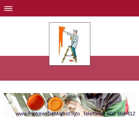
www.PintoresDeMadrid.info Telefóno : 602 464 412